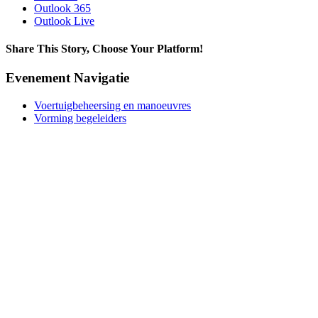
Outlook 365
Outlook Live
Share This Story, Choose Your Platform!
Facebook
X
Reddit
LinkedIn
Tumblr
Pinterest
Vk
E-
Evenement Navigatie
mail
Voertuigbeheersing en manoeuvres
Vorming begeleiders