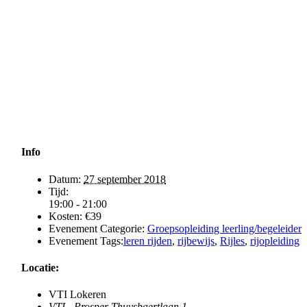
Info
Datum:
27 september 2018
Tijd:
19:00 - 21:00
Kosten:
€39
Evenement Categorie:
Groepsopleiding leerling/begeleider
Evenement Tags:
leren rijden
,
rijbewijs
,
Rijles
,
rijopleiding
Locatie:
VTI Lokeren
VTI - Prosper Thuysbaertlaan 1