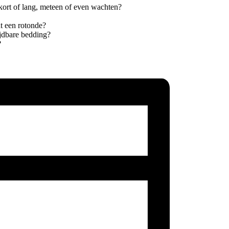
kort of lang, meteen of even wachten?
dt een rotonde?
ijdbare bedding?
?